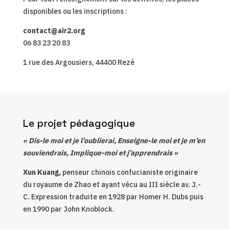
disponibles ou les inscriptions :
contact@air2.org
06 83 23 20 83
1 rue des Argousiers, 44400 Rezé
Le projet pédagogique
« Dis-le moi et je l’oublierai, Enseigne-le moi et je m’en
souviendrais, Implique-moi et j’apprendrais »
Xun Kuang,
penseur chinois confucianiste originaire
du royaume de Zhao et ayant vécu au III siècle av. J.-
C
.
Expression traduite en 1928 par Homer H. Dubs puis
en 1990 par John Knoblock.