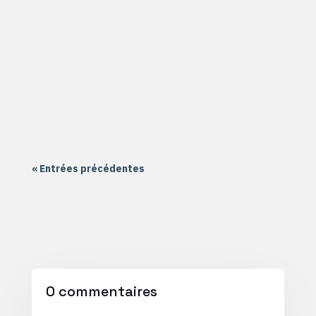
Le 20 septembre, c'est aussi la reprise au CIRNE,
l'antenne de AIR2 située à Nantes Nord dans la
quartier de la Haluchère. Le groupe Formation
école a commencé sur Scratch Le groupe
Formation collège a commencé sur un montage
électronique à souder Le groupe...
« Entrées précédentes
0 commentaires