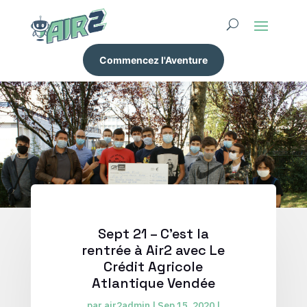
Commencez l'Aventure
Sept 21 – C’est la
rentrée à Air2 avec Le
Crédit Agricole
Atlantique Vendée
par
air2admin
|
Sep 15, 2020
|