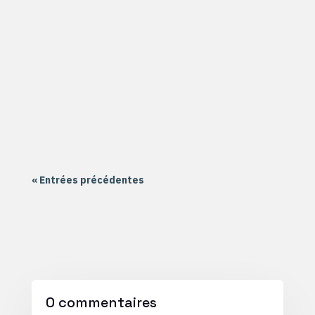
Le 20 septembre, c'est aussi la reprise au CIRNE,
l'antenne de AIR2 située à Nantes Nord dans la
quartier de la Haluchère. Le groupe Formation
école a commencé sur Scratch Le groupe
Formation collège a commencé sur un montage
électronique à souder Le groupe...
« Entrées précédentes
0 commentaires