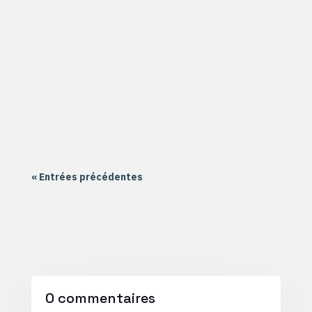
Le 20 septembre, c'est aussi la reprise au CIRNE,
l'antenne de AIR2 située à Nantes Nord dans la
quartier de la Haluchère. Le groupe Formation
école a commencé sur Scratch Le groupe
Formation collège a commencé sur un montage
électronique à souder Le groupe...
« Entrées précédentes
0 commentaires