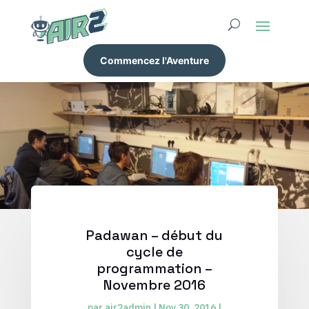
Commencez l'Aventure
Padawan – début du
cycle de
programmation –
Novembre 2016
par
air2admin
|
Nov 30, 2016
|