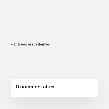
quartier de la Haluchère. Le groupe Formation
école a commencé sur Scratch Le groupe
Formation collège a commencé sur un montage
électronique à souder Le groupe...
« Entrées précédentes
0 commentaires