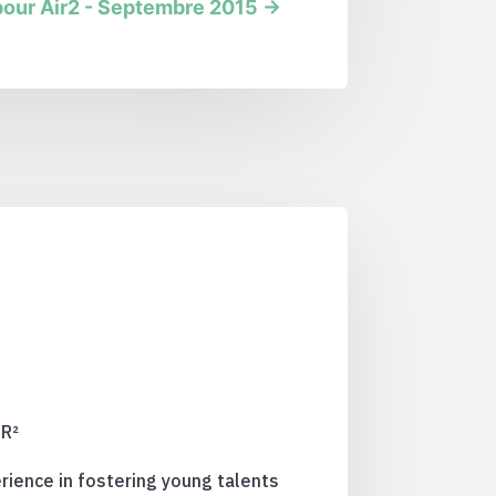
pour Air2 - Septembre 2015
→
IR²
rience in fostering young talents