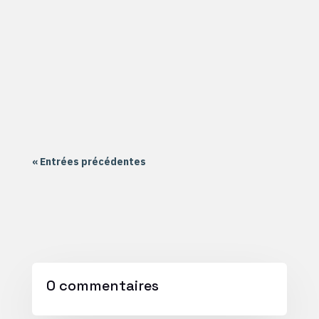
l'antenne de AIR2 située à Nantes Nord dans la
quartier de la Haluchère. Le groupe Formation
école a commencé sur Scratch Le groupe
Formation collège a commencé sur un montage
électronique à souder Le groupe...
« Entrées précédentes
0 commentaires