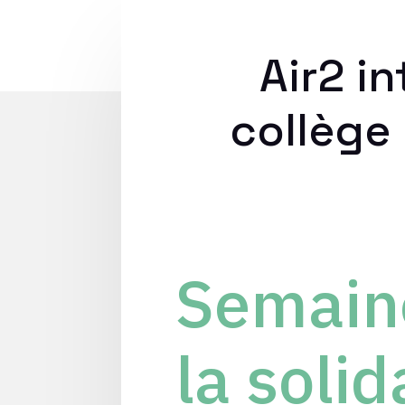
Air2 i
collège
Semaine
la solid