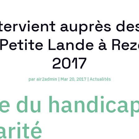
ntervient auprès de
 Petite Lande à Rez
2017
par
air2admin
|
Mar 20, 2017
|
Actualités
 du handicap
arité