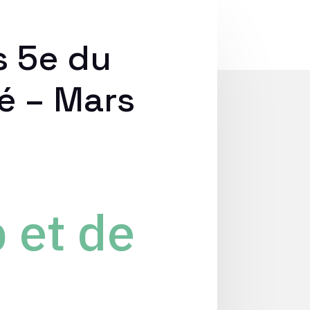
s 5e du
é – Mars
 et de